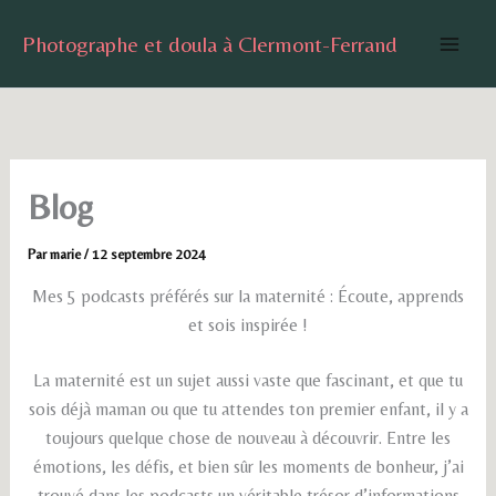
Aller
Photographe et doula à Clermont-Ferrand
au
contenu
Blog
Par
marie
/
12 septembre 2024
Mes 5 podcasts préférés sur la maternité : Écoute, apprends
et sois inspirée !
La maternité est un sujet aussi vaste que fascinant, et que tu
sois déjà maman ou que tu attendes ton premier enfant, il y a
toujours quelque chose de nouveau à découvrir. Entre les
émotions, les défis, et bien sûr les moments de bonheur, j’ai
trouvé dans les podcasts un véritable trésor d’informations