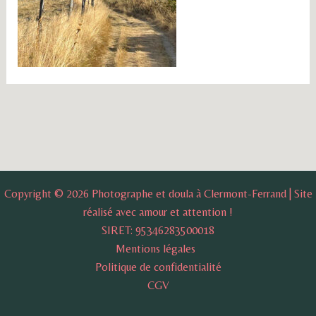
Copyright © 2026 Photographe et doula à Clermont-Ferrand | Site
réalisé avec amour et attention !
SIRET: 95346283500018
Mentions légales
Politique de confidentialité
CGV