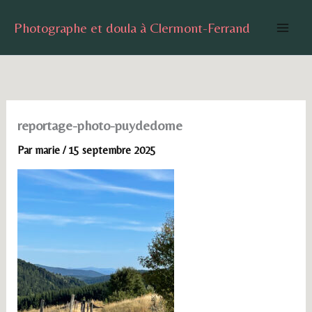
Aller
Photographe et doula à Clermont-Ferrand
au
contenu
reportage-photo-puydedome
Par
marie
/
15 septembre 2025